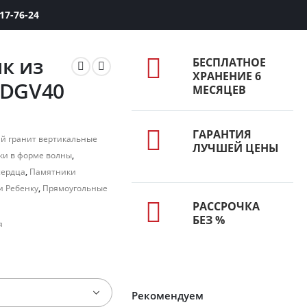
417-76-24
к из
БЕСПЛАТНОЕ
ХРАНЕНИЕ 6
 DGV40
МЕСЯЦЕВ
ГАРАНТИЯ
й гранит вертикальные
ЛУЧШЕЙ ЦЕНЫ
и в форме волны
,
сердца
,
Памятники
 Ребенку
,
Прямоугольные
РАССРОЧКА
БЕЗ %
я
Рекомендуем