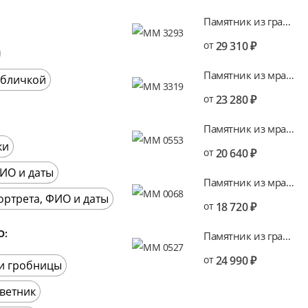
Памятник из гранита KGV16
от
29 310
₽
Памятник из мрамора MV16
абличкой
от
23 280
₽
Памятник из мрамора MV7
ки
от
20 640
₽
ИО и даты
Памятник из мрамора MV1
ортрета, ФИО и даты
от
18 720
₽
О
Памятник из гранита KGV7
от
24 990
₽
 и гробницы
ветник