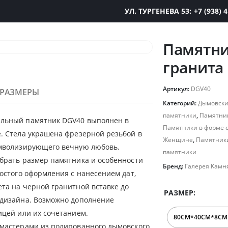
УЛ. ТУРГЕНЕВА 53:
+7 (938) 
Памятни
гранита
Артикул:
DGV40
РАЗМЕРЫ
Категорий:
Дымовски
памятники
,
Памятник
льный памятник DGV40 выполнен в
Памятники в форме 
. Стела украшена фрезерной резьбой в
Женщине
,
Памятники
имволизирующего вечную любовь.
памятники
брать размер памятника и особенности
Бренд:
Галерея Камн
ростого оформления с нанесением дат,
та на черной гранитной вставке до
РАЗМЕР
 дизайна. Возможно дополнение
ицей или их сочетанием.
мастерами из полированного дымовского