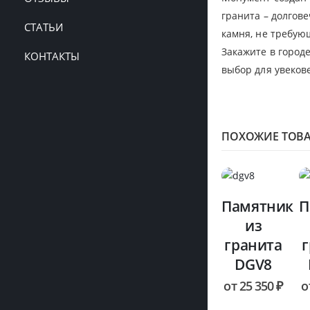
гранита – долгове
СТАТЬИ
камня, не требую
Закажите в город
КОНТАКТЫ
выбор для увеков
ПОХОЖИЕ ТОВ
Памятник
П
из
гранита
DGV8
от
25 350
₽
о