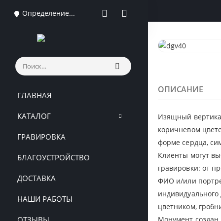
Определение...
ОПИСАНИЕ
ГЛАВНАЯ
КАТАЛОГ
Изящный вертика
коричневом цвете
ГРАВИРОВКА
форме сердца, с
Клиенты могут вы
БЛАГОУСТРОЙСТВО
гравировки: от п
ДОСТАВКА
ФИО и/или портре
индивидуального
НАШИ РАБОТЫ
цветником, гробн
ОТЗЫВЫ
Монумент создан 