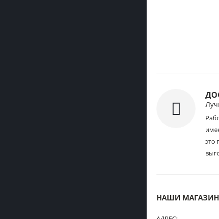
ДО
Луч
Раб
имее
это 
выг
НАШИ МАГАЗИ
АДРЕС: