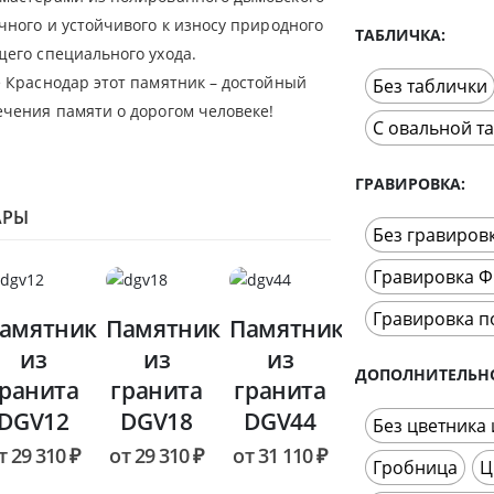
чного и устойчивого к износу природного
ТАБЛИЧКА
щего специального ухода.
е Краснодар этот памятник – достойный
Без таблички
ечения памяти о дорогом человеке!
С овальной т
ГРАВИРОВКА
АРЫ
Без гравиров
Гравировка Ф
Гравировка п
амятник
Памятник
Памятник
из
из
из
ДОПОЛНИТЕЛЬН
гранита
гранита
гранита
DGV12
DGV18
DGV44
Без цветника
т
29 310
₽
от
29 310
₽
от
31 110
₽
Гробница
Ц