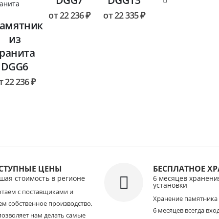
DGG7
DGG13
от
22 236
₽
от
22 335
₽
амятник
из
гранита
DGG6
т
22 236
₽
СТУПНЫЕ ЦЕНЫ
БЕСПЛАТНОЕ Х
шая стоимость в регионе
6 месяцев хранени
установки
отаем с поставщиками и
Хранение памятника 
м собственное производство,
6 месяцев всегда вхо
позволяет нам делать самые