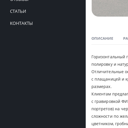
СТАТЬИ
КОНТАКТЫ
ОПИСАНИЕ
Р
Горизонтальный п
полировку и нату
Отличительные о
с плащаницей и к
размерах.
Клиентам предлаг
с гравировкой ФИО
портретов) на че
сложности по жел
цветником, гробн