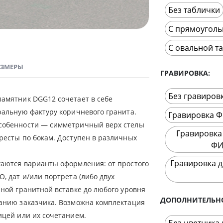
Без таблички
С прямоуголь
С овальной т
АЗМЕРЫ
ГРАВИРОВКА
Без гравиров
амятник DGG12 сочетает в себе
ральную фактуру коричневого гранита.
Гравировка Ф
собенности — симметричный верх стелы
Гравировка
ресты по бокам. Доступен в различных
ФИ
Гравировка д
аются варианты оформления: от простого
, дат и/или портрета (либо двух
рной гранитной вставке до любого уровня
ДОПОЛНИТЕЛЬН
анию заказчика. Возможна комплектация
ицей или их сочетанием.
Без цветника