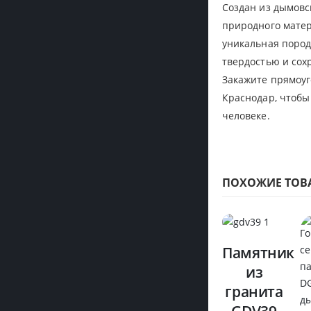
Создан из дымовс
природного матер
уникальная пород
твердостью и сох
Закажите прямоуг
Краснодар, чтобы
человеке.
ПОХОЖИЕ ТОВ
Памятник
из
гранита