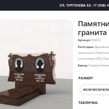
УЛ. ТУРГЕНЕВА 53:
+7 (938) 
Памятни
гранита
Артикул:
DGG12
Категории:
Дымовски
памятники
,
Памятни
участникам СВО
,
Пря
Бренд:
Галерея Камн
РАЗМЕР
ТАБЛИЧКА