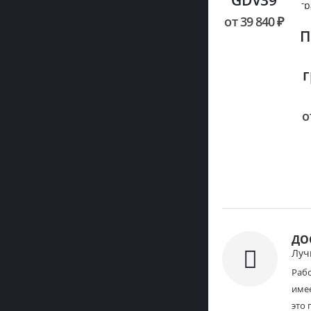
GDV39
от
39 840
₽
П
о
ДО
Луч
Раб
имее
это 