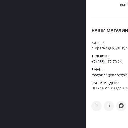
выг
НАШИ МАГАЗИ
АДРЕС:
г. Краснодар, ул. Ту
ТЕЛЕФОН:
+7 (938) 417-76-24
EMAIL:
magazin1@stonegale
РАБОЧИЕ ДНИ:
ПН - СБ с 10:00 до 18