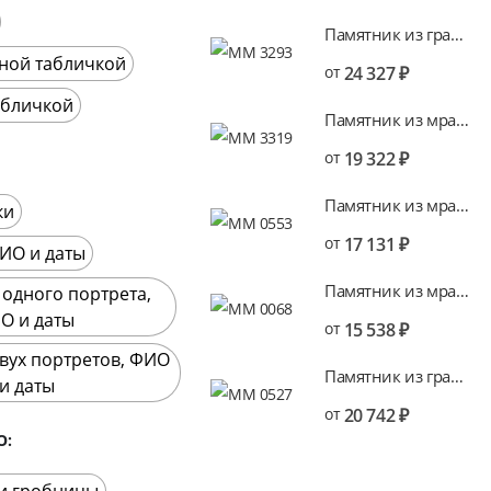
Памятник из гранита KGV16
ной табличкой
от
24 327
₽
абличкой
Памятник из мрамора MV16
от
19 322
₽
Памятник из мрамора MV7
ки
от
17 131
₽
ИО и даты
Памятник из мрамора MV1
 одного портрета,
О и даты
от
15 538
₽
вух портретов, ФИО
Памятник из гранита KGV7
и даты
от
20 742
₽
О
 и гробницы