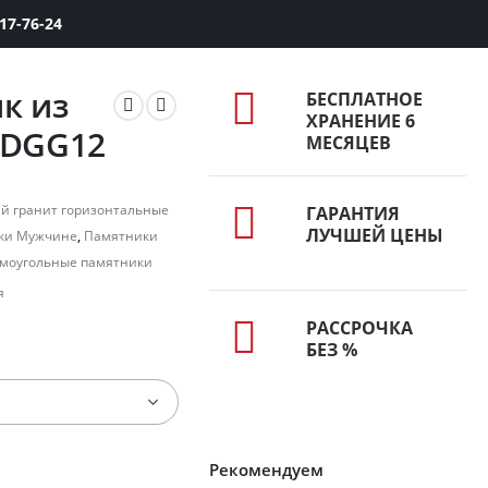
417-76-24
к из
БЕСПЛАТНОЕ
ХРАНЕНИЕ 6
 DGG12
МЕСЯЦЕВ
й гранит горизонтальные
ГАРАНТИЯ
ЛУЧШЕЙ ЦЕНЫ
ки Мужчине
,
Памятники
моугольные памятники
я
РАССРОЧКА
БЕЗ %
Рекомендуем