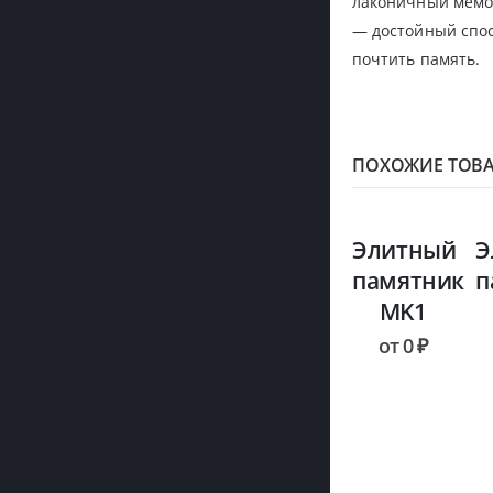
лаконичный мемо
— достойный спос
почтить память.
ПОХОЖИЕ ТОВ
Элитный
Э
памятник
п
MK1
от
0
₽