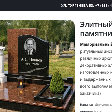
УЛ. ТУРГЕНЕВА 53:
+7 (938) 
Элитны
памятни
Мемориальный
ритуальный анс
различных архи
декоративных э
изготовленных 
и выдержанных 
всего выполняет
заказчика).
Наличие:
Доступно д
Артикул:
MK14