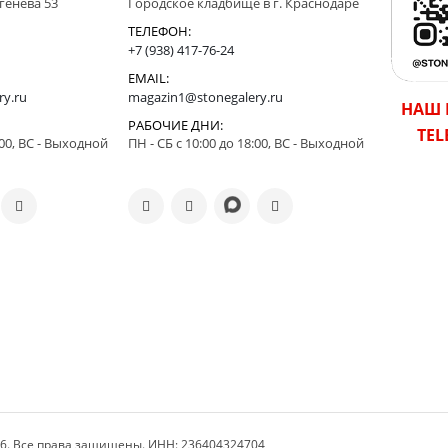
ргенева 53
Городское кладбище в г. Краснодаре
ТЕЛЕФОН:
+7 (938) 417-76-24
EMAIL:
ry.ru
magazin1@stonegalery.ru
НАШ 
РАБОЧИЕ ДНИ:
TE
:00, ВС - Выходной
ПН - СБ с 10:00 до 18:00, ВС - Выходной
26. Все права защищены. ИНН: 236404324704