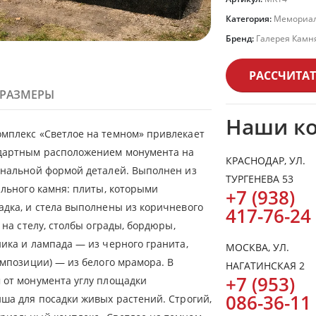
Категория:
Мемориал
Бренд:
Галерея Камн
РАССЧИТАТ
РАЗМЕРЫ
Наши к
мплекс «Светлое на темном» привлекает
дартным расположением монумента на
КРАСНОДАР, УЛ.
нальной формой деталей. Выполнен из
ТУРГЕНЕВА 53
ального камня: плиты, которыми
+7 (938)
дка, и стела выполнены из коричневого
417-76-24
 на стелу, столбы ограды, бордюры,
ика и лампада — из черного гранита,
МОСКВА, УЛ.
омпозиции) — из белого мрамора. В
НАГАТИНСКАЯ 2
+7 (953)
от монумента углу площадки
086-36-11
ша для посадки живых растений. Строгий,