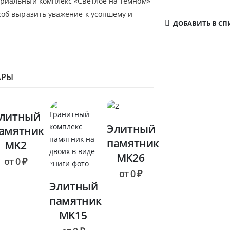
риальный комплекс «Светлое на темном»
об выразить уважение к усопшему и
ДОБАВИТЬ В С
АРЫ
литный
Элитный
амятник
памятник
MK2
MK26
от
0
₽
от
0
₽
Элитный
памятник
MK15