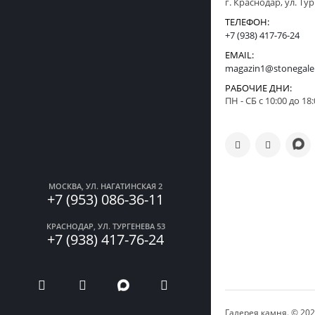
г. Краснодар, ул. Ту
ТЕЛЕФОН:
+7 (938) 417-76-24
EMAIL:
magazin1@stonegale
РАБОЧИЕ ДНИ:
ПН - СБ с 10:00 до 18
МОСКВА, УЛ. НАГАТИНСКАЯ 2
+7 (953) 086-36-11
КРАСНОДАР, УЛ. ТУРГЕНЕВА 53
+7 (938) 417-76-24
Галерея камня. © 20