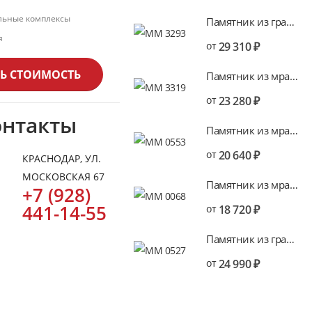
ьные комплексы
Памятник из гранита KGV16
я
от
29 310
₽
Ь СТОИМОСТЬ
Памятник из мрамора MV16
от
23 280
₽
онтакты
Памятник из мрамора MV7
от
20 640
₽
КРАСНОДАР, УЛ.
МОСКОВСКАЯ 67
Памятник из мрамора MV1
+7 (928)
441-14-55
от
18 720
₽
Памятник из гранита KGV7
от
24 990
₽