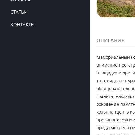
СТАТЬИ
КОНТАКТЫ
ОПИСАНИЕ
Мемориальный ко
внимание нестан
площадке и ориги
трех видов натур
облицована площа
гранита, накладка
основание памятн
колонна (центр к
противоположном 
предусмотрена ни