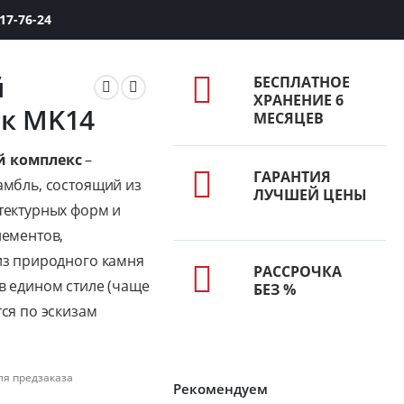
417-76-24
й
БЕСПЛАТНОЕ
ХРАНЕНИЕ 6
к MK14
МЕСЯЦЕВ
 комплекс
–
ГАРАНТИЯ
амбль, состоящий из
ЛУЧШЕЙ ЦЕНЫ
тектурных форм и
лементов,
из природного камня
РАССРОЧКА
в едином стиле (чаще
БЕЗ %
ся по эскизам
ля предзаказа
Рекомендуем