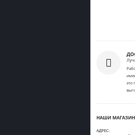
ДО
Луч
Раб
имее
это 
выг
НАШИ МАГАЗИ
АДРЕС: