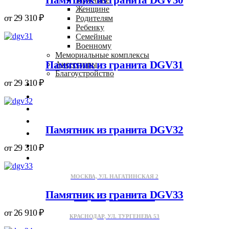
Женщине
от
29 310
₽
Родителям
Ребенку
Семейные
Военному
Мемориальные комплексы
Памятник из гранита DGV31
Аксессуары
Благоустройство
от
29 310
₽
Гравировка
Благоустройство
Доставка
Наши работы
Памятник из гранита DGV32
Отзывы
Статьи
от
29 310
₽
Контакты
МОСКВА, УЛ. НАГАТИНСКАЯ 2
Памятник из гранита DGV33
+7 (953) 086-36-11
от
26 910
₽
КРАСНОДАР, УЛ. ТУРГЕНЕВА 53