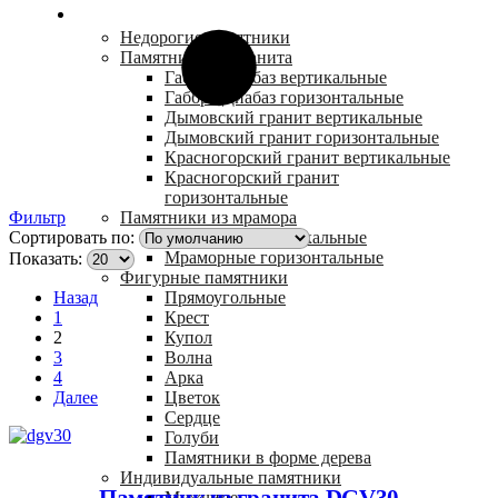
Каталог
Недорогие памятники
Памятники из гранита
Габбро Диабаз вертикальные
Габбро Диабаз горизонтальные
Дымовский гранит вертикальные
Дымовский гранит горизонтальные
Красногорский гранит вертикальные
Красногорский гранит
горизонтальные
Памятники из мрамора
Фильтр
Мраморные вертикальные
Сортировать по:
Мраморные горизонтальные
Показать:
Фигурные памятники
Прямоугольные
Назад
Крест
1
Купол
2
Волна
3
Арка
4
Цветок
Далее
Сердце
Голуби
Памятники в форме дерева
Индивидуальные памятники
Памятник из гранита DGV30
Мужчине