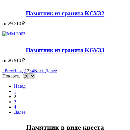
Памятник из гранита KGV32
от
29 310
₽
Памятник из гранита KGV33
от
26 910
₽
PrevНазад
1
2
3
4
Next
Далее
Показать:
Назад
1
2
3
4
Далее
Памятник в виде креста